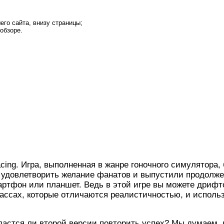
шего сайта, внизу страницы;
обзоре.
cing. Игра, выполненная в жанре гоночного симулятора
 удовлетворить желание фанатов и выпустили продолже
мартфон или планшет. Ведь в этой игре вы можете дриф
 трассах, которые отличаются реалистичностью, и испол
стся ли второй версии повторить успех? Мы думаем, чт