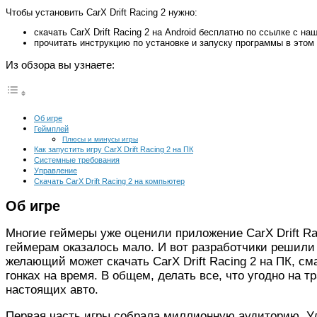
Чтобы установить CarX Drift Racing 2 нужно:
скачать CarX Drift Racing 2 на Android бесплатно по ссылке с на
прочитать инструкцию по установке и запуску программы в этом 
Из обзора вы узнаете:
Об игре
Геймплей
Плюсы и минусы игры
Как запустить игру CarX Drift Racing 2 на ПК
Системные требования
Управление
Скачать CarX Drift Racing 2 на компьютер
Об игре
Многие геймеры уже оценили приложение CarX Drift Ra
геймерам оказалось мало. И вот разработчики решили
желающий может скачать CarX Drift Racing 2 на ПК, с
гонках на время. В общем, делать все, что угодно на
настоящих авто.
Первая часть игры собрала миллионную аудиторию. Уда