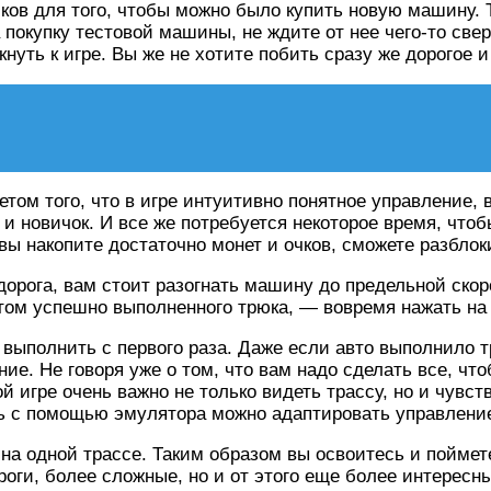
ков для того, чтобы можно было купить новую машину. Т
а покупку тестовой машины, не ждите от нее чего-то све
кнуть к игре. Вы же не хотите побить сразу же дорогое 
етом того, что в игре интуитивно понятное управление, 
 и новичок. И все же потребуется некоторое время, что
а вы накопите достаточно монет и очков, сможете разбл
дорога, вам стоит разогнать машину до предельной ско
том успешно выполненного трюка, — вовремя нажать на
но выполнить с первого раза. Даже если авто выполнило 
е. Не говоря уже о том, что вам надо сделать все, что
ой игре очень важно не только видеть трассу, но и чув
едь с помощью эмулятора можно адаптировать управлени
а одной трассе. Таким образом вы освоитесь и поймет
оги, более сложные, но и от этого еще более интересны