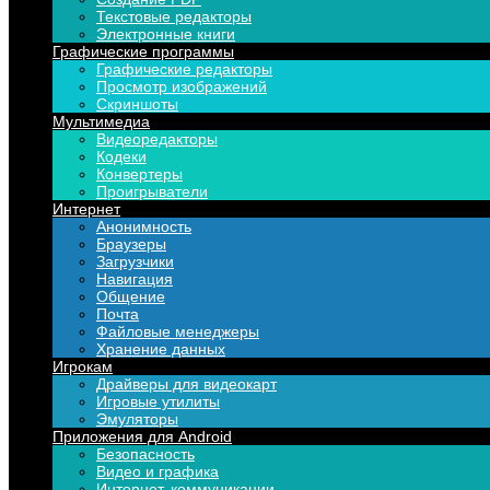
Текстовые редакторы
Электронные книги
Графические программы
Графические редакторы
Просмотр изображений
Скриншоты
Мультимедиа
Видеоредакторы
Кодеки
Конвертеры
Проигрыватели
Интернет
Анонимность
Браузеры
Загрузчики
Навигация
Общение
Почта
Файловые менеджеры
Хранение данных
Игрокам
Драйверы для видеокарт
Игровые утилиты
Эмуляторы
Приложения для Android
Безопасность
Видео и графика
Интернет, коммуникации