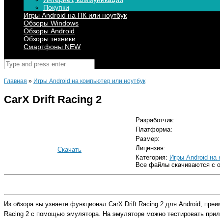
Покупки
Игры Android на ПК или ноутбук
Обзоры Windows
Обзоры Android
Обзоры техники
Смартфоны NEW
Поиск
для:
Главная
»
Игры Android на компьютер или ноутбук
CarX Drift Racing 2
Разработчик:
Платформа:
Размер:
Лицензия:
Скачать
Категория:
Игры Android на
Все файлы скачиваются с 
Из обзора вы узнаете функционал CarX Drift Racing 2 для Android, пр
Racing 2 с помощью эмулятора. На эмуляторе можно тестировать прило