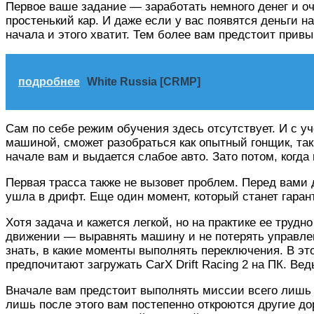
Первое ваше задание — заработать немного денег и оч
простенький кар. И даже если у вас появятся деньги н
начала и этого хватит. Тем более вам предстоит привы
подробнее
White Russia [CRMP]
Сам по себе режим обучения здесь отсутствует. И с уч
машиной, сможет разобраться как опытный гонщик, так
начале вам и выдается слабое авто. Зато потом, когд
Первая трасса также не вызовет проблем. Перед вами 
ушла в дрифт. Еще один момент, который станет гаран
Хотя задача и кажется легкой, но на практике ее труд
движении — выравнять машину и не потерять управлени
знать, в какие моменты выполнять переключения. В эт
предпочитают загружать CarX Drift Racing 2 на ПК. В
Вначале вам предстоит выполнять миссии всего лишь н
лишь после этого вам постепенно откроются другие дор