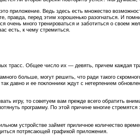
 это приложение. Ведь здесь есть множество возможнос
е, правда, перед этим хорошенько разогнаться. И помни
ся очень много тренироваться и заботиться о своем же
вас есть, к чему стремиться.
ных трасс. Общее число их — девять, причем каждая тр
много больше, могут решить, что ради такого скромного 
 так давно и ее поклонники ждут с нетерпением обновле
вать игру, то советуем вам прежде всего обратить вним
тянуть программу. По этой причине многие стремятся з
обильном устройстве займет приличное количество време
адиться потрясающей графикой приложения.