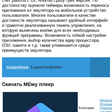
счет работы с ОС Android сразу трех версий. По
достоинству оценили геймеры возможность переноса
приложения из эмулятора на мобильное устройство
пользователя. Многие пользователи в качестве
достоинств эмулятора называют удобный интерфейс
и грамотно реализованную панель управления, на
которую вынесены кнопки для всех необходимых
функций программы. Возможность гибкой настройки
приложения, выбор количества ядер процессора,
ОЗУ, памяти и т.д. также упоминается среди
преимуществ эмулятора.
подробнее
Layout Indicator
Скачать МЕму плеер
Window
Игрока
Категория
Операц
систем