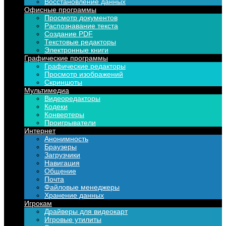
Восстановление данных
Офисные программы
Просмотр документов
Распознавание текста
Создание PDF
Текстовые редакторы
Электронные книги
Графические программы
Графические редакторы
Просмотр изображений
Скриншоты
Мультимедиа
Видеоредакторы
Кодеки
Конвертеры
Проигрыватели
Интернет
Анонимность
Браузеры
Загрузчики
Навигация
Общение
Почта
Файловые менеджеры
Хранение данных
Игрокам
Драйверы для видеокарт
Игровые утилиты