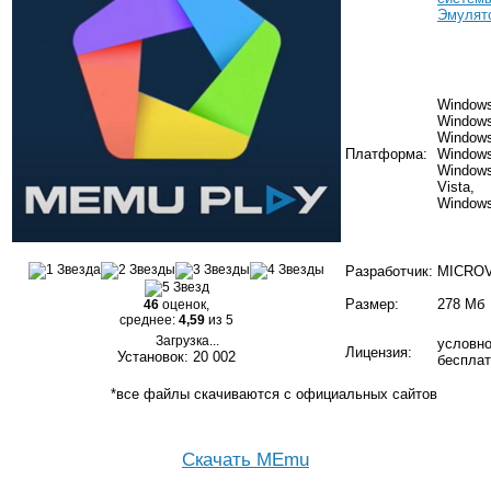
Эмулят
Windows
Windows
Windows
Платформа:
Windows
Windows
Vista,
Window
Разработчик:
MICROV
Размер:
278 Мб
46
оценок,
среднее:
4,59
из 5
Загрузка...
условно
Лицензия:
Установок: 20 002
бесплат
*все файлы скачиваются с официальных сайтов
Скачать MEmu