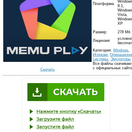
Window
Платформа:
8.1,
Windows
Vista,
Window
XP
Размер:
278 Мб
условно
Лицензия:
бесплат
Категория:
Windows
,
Игрокам
,
Операционн
системы
,
Эмуляторы
Все файлы скачиваю
с официальных сайто
Скачать