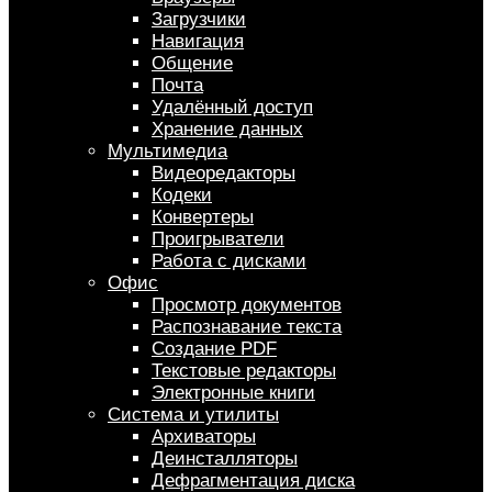
Загрузчики
Навигация
Общение
Почта
Удалённый доступ
Хранение данных
Мультимедиа
Видеоредакторы
Кодеки
Конвертеры
Проигрыватели
Работа с дисками
Офис
Просмотр документов
Распознавание текста
Создание PDF
Текстовые редакторы
Электронные книги
Система и утилиты
Архиваторы
Деинсталляторы
Дефрагментация диска