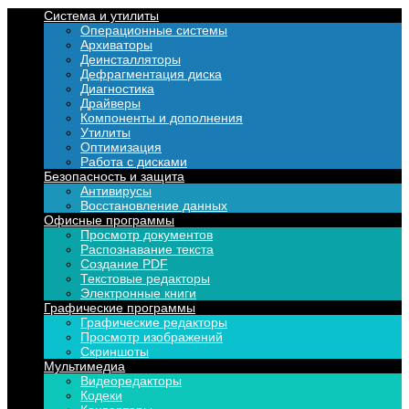
Система и утилиты
Операционные системы
Архиваторы
Деинсталляторы
Дефрагментация диска
Диагностика
Драйверы
Компоненты и дополнения
Утилиты
Оптимизация
Работа с дисками
Безопасность и защита
Антивирусы
Восстановление данных
Офисные программы
Просмотр документов
Распознавание текста
Создание PDF
Текстовые редакторы
Электронные книги
Графические программы
Графические редакторы
Просмотр изображений
Скриншоты
Мультимедиа
Видеоредакторы
Кодеки