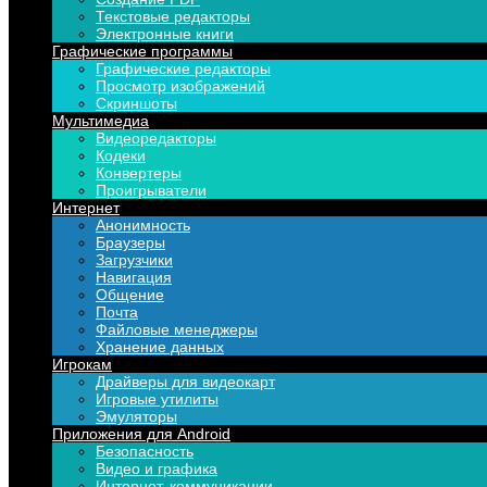
Текстовые редакторы
Электронные книги
Графические программы
Графические редакторы
Просмотр изображений
Скриншоты
Мультимедиа
Видеоредакторы
Кодеки
Конвертеры
Проигрыватели
Интернет
Анонимность
Браузеры
Загрузчики
Навигация
Общение
Почта
Файловые менеджеры
Хранение данных
Игрокам
Драйверы для видеокарт
Игровые утилиты
Эмуляторы
Приложения для Android
Безопасность
Видео и графика
Интернет, коммуникации