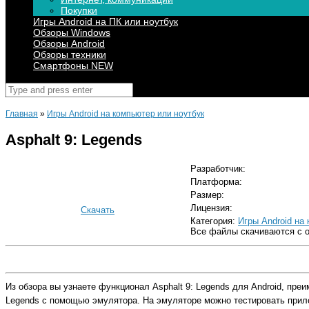
Покупки
Игры Android на ПК или ноутбук
Обзоры Windows
Обзоры Android
Обзоры техники
Смартфоны NEW
Поиск
для:
Главная
»
Игры Android на компьютер или ноутбук
Asphalt 9: Legends
Разработчик:
Платформа:
Размер:
Лицензия:
Скачать
Категория:
Игры Android на
Все файлы скачиваются с 
Из обзора вы узнаете функционал Asphalt 9: Legends для Android, пре
Legends с помощью эмулятора. На эмуляторе можно тестировать прило