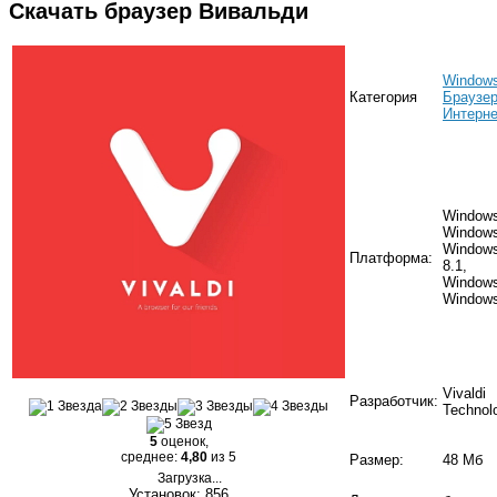
Скачать браузер Вивальди
Window
Категория
Браузе
Интерне
Windows
Windows
Window
Платформа:
8.1,
Windows
Windows
Vivaldi
Разработчик:
Technol
5
оценок,
среднее:
4,80
из 5
Размер:
48 Мб
Загрузка...
Установок: 856