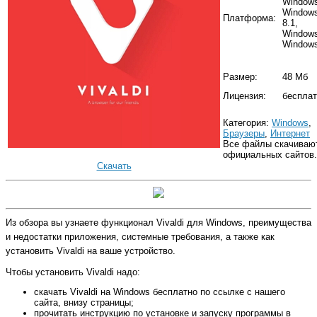
Windows
Window
Платформа:
8.1,
Windows
Windows
Размер:
48 Мб
Лицензия:
бесплат
Категория:
Windows
,
Браузеры
,
Интернет
Все файлы скачиваю
официальных сайтов.
Скачать
Из обзора вы узнаете функционал Vivaldi для Windows, преимущества
и недостатки приложения, системные требования, а также как
установить Vivaldi на ваше устройство.
Чтобы установить Vivaldi надо:
скачать Vivaldi на Windows бесплатно по ссылке с нашего
сайта, внизу страницы;
прочитать инструкцию по установке и запуску программы в