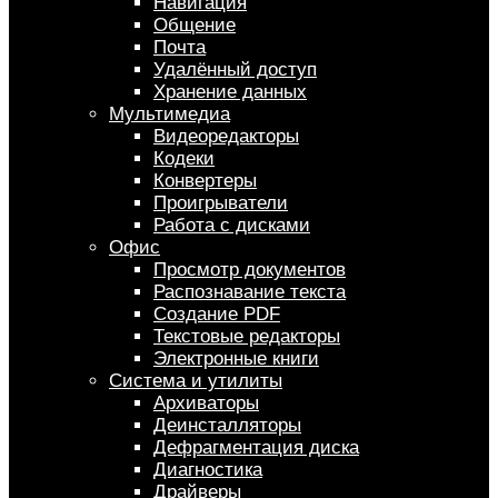
Навигация
Общение
Почта
Удалённый доступ
Хранение данных
Мультимедиа
Видеоредакторы
Кодеки
Конвертеры
Проигрыватели
Работа с дисками
Офис
Просмотр документов
Распознавание текста
Создание PDF
Текстовые редакторы
Электронные книги
Система и утилиты
Архиваторы
Деинсталляторы
Дефрагментация диска
Диагностика
Драйверы