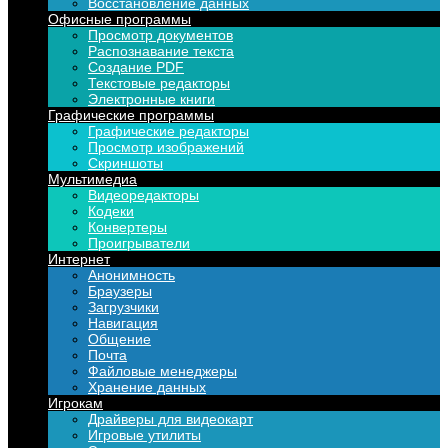
Восстановление данных
Офисные программы
Просмотр документов
Распознавание текста
Создание PDF
Текстовые редакторы
Электронные книги
Графические программы
Графические редакторы
Просмотр изображений
Скриншоты
Мультимедиа
Видеоредакторы
Кодеки
Конвертеры
Проигрыватели
Интернет
Анонимность
Браузеры
Загрузчики
Навигация
Общение
Почта
Файловые менеджеры
Хранение данных
Игрокам
Драйверы для видеокарт
Игровые утилиты