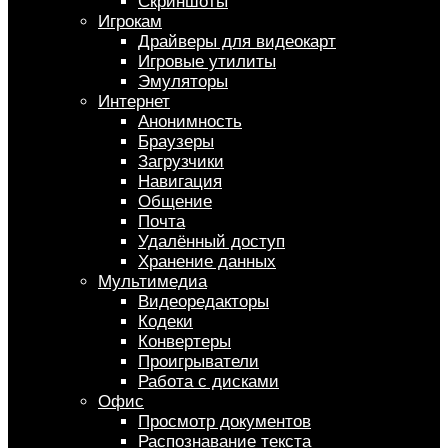
Скриншоты
Игрокам
Драйверы для видеокарт
Игровые утилиты
Эмуляторы
Интернет
Анонимность
Браузеры
Загрузчики
Навигация
Общение
Почта
Удалённый доступ
Хранение данных
Мультимедиа
Видеоредакторы
Кодеки
Конвертеры
Проигрыватели
Работа с дисками
Офис
Просмотр документов
Распознавание текста