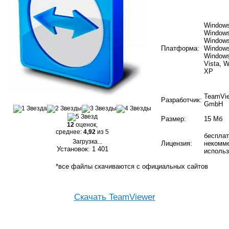
Windows
Windows
Windows
Платформа:
Windows
Windows
Vista, 
XP
TeamVi
Разработчик:
GmbH
Размер:
15 Мб
12
оценок,
среднее:
4,92
из 5
бесплат
Загрузка...
Лицензия:
некомме
Установок: 1 401
использ
*все файлы скачиваются с официальных сайтов
Скачать TeamViewer