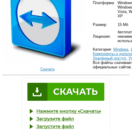
Платформа:
Windows
Windows
Vista, 
XP
Размер:
15 Мб
бесплат
Лицензия:
некомме
использ
Категория:
Windows
,
Компоненты и дополн
Удалённый доступ
,
У
Все файлы скачиваю
официальных сайтов.
Скачать