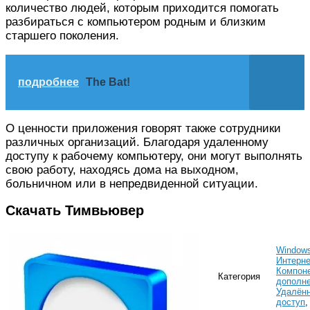
количество людей, которым приходится помогать
разбираться с компьютером родным и близким
старшего поколения.
подробнее
The Bat!
О ценности приложения говорят также сотрудники
различных организаций. Благодаря удаленному
доступу к рабочему компьютеру, они могут выполнять
свою работу, находясь дома на выходном,
больничном или в непредвиденной ситуации.
Скачать Тимвьювер
Window
Интерне
Компон
Категория
дополн
Удалён
доступ