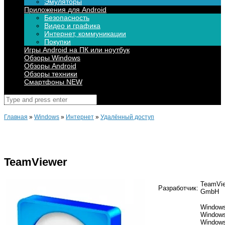
Эмуляторы
Приложения для Android
Безопасность
Видео и графика
Интернет, коммуникации
Покупки
Игры Android на ПК или ноутбук
Обзоры Windows
Обзоры Android
Обзоры техники
Смартфоны NEW
Поиск
для:
Главная
»
Windows
»
Интернет
»
Удалённый доступ
TeamViewer
TeamVi
Разработчик:
GmbH
Windows
Windows
Windows