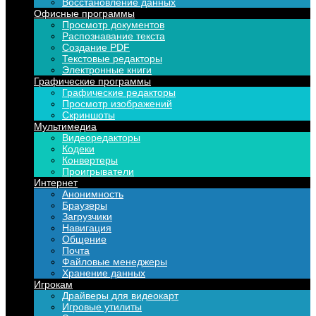
Восстановление данных
Офисные программы
Просмотр документов
Распознавание текста
Создание PDF
Текстовые редакторы
Электронные книги
Графические программы
Графические редакторы
Просмотр изображений
Скриншоты
Мультимедиа
Видеоредакторы
Кодеки
Конвертеры
Проигрыватели
Интернет
Анонимность
Браузеры
Загрузчики
Навигация
Общение
Почта
Файловые менеджеры
Хранение данных
Игрокам
Драйверы для видеокарт
Игровые утилиты