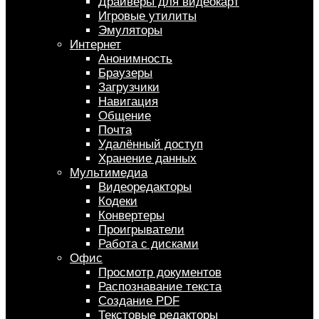
Драйверы для видеокарт
Игровые утилиты
Эмуляторы
Интернет
Анонимность
Браузеры
Загрузчики
Навигация
Общение
Почта
Удалённый доступ
Хранение данных
Мультимедиа
Видеоредакторы
Кодеки
Конвертеры
Проигрыватели
Работа с дисками
Офис
Просмотр документов
Распознавание текста
Создание PDF
Текстовые редакторы