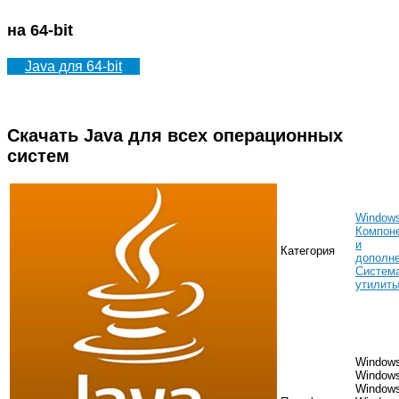
на 64-bit
Java для 64-bit
Скачать Java для всех операционных
систем
Window
Компон
и
Категория
дополн
Система
утилит
Windows
Windows
Windows