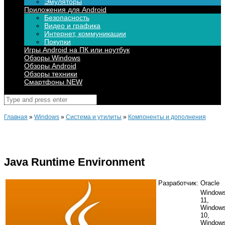
Эмуляторы
Приложения для Android
Безопасность
Видео и графика
Интернет, коммуникации
Покупки
Игры Android на ПК или ноутбук
Обзоры Windows
Обзоры Android
Обзоры техники
Смартфоны NEW
Поиск
для:
Главная
»
Windows
»
Система и утилиты
»
Компоненты и дополнения
Java Runtime Environment
Разработчик:
Oracle
Window
11,
Window
10,
Window