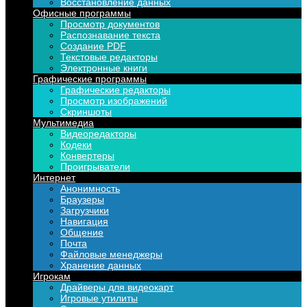
Восстановление данных
Офисные программы
Просмотр документов
Распознавание текста
Создание PDF
Текстовые редакторы
Электронные книги
Графические программы
Графические редакторы
Просмотр изображений
Скриншоты
Мультимедиа
Видеоредакторы
Кодеки
Конвертеры
Проигрыватели
Интернет
Анонимность
Браузеры
Загрузчики
Навигация
Общение
Почта
Файловые менеджеры
Хранение данных
Игрокам
Драйверы для видеокарт
Игровые утилиты