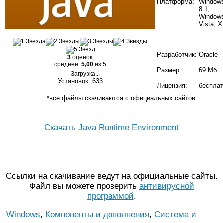
Платформа:
Window
8.1,
Windows
Vista, 
Разработчик:
Oracle
3
оценок,
среднее:
5,00
из 5
Размер:
69 Мб
Загрузка...
Установок: 633
Лицензия:
бесплат
*все файлы скачиваются с официальных сайтов
Скачать Java Runtime Environment
Ссылки на скачивание ведут на официальные сайты.
Файл вы можете проверить
антивирусной
программой
.
Windows
,
Компоненты и дополнения
,
Система и