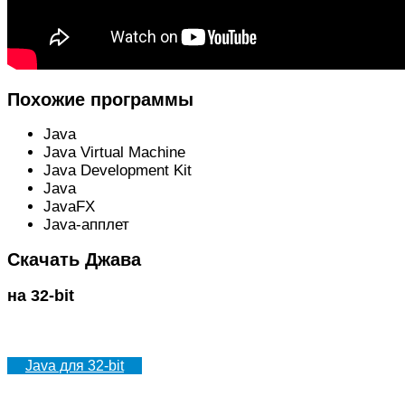
Похожие программы
Java
Java Virtual Machine
Java Development Kit
Java
JavaFX
Java-апплет
Скачать Джава
на 32-bit
Java для 32-bit