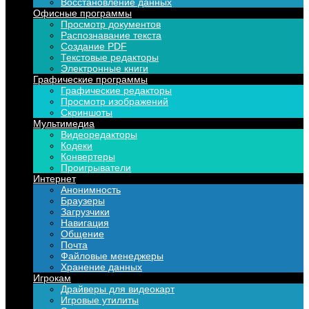
Восстановление данных
Офисные программы
Просмотр документов
Распознавание текста
Создание PDF
Текстовые редакторы
Электронные книги
Графические программы
Графические редакторы
Просмотр изображений
Скриншоты
Мультимедиа
Видеоредакторы
Кодеки
Конвертеры
Проигрыватели
Интернет
Анонимность
Браузеры
Загрузчики
Навигация
Общение
Почта
Файловые менеджеры
Хранение данных
Игрокам
Драйверы для видеокарт
Игровые утилиты