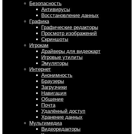
Безопасность
Антивирусы
Восстановление данных
Графика
Графические редакторы
Просмотр изображений
Скриншоты
Игрокам
Драйверы для видеокарт
Игровые утилиты
Эмуляторы
Интернет
Анонимность
Браузеры
Загрузчики
Навигация
Общение
Почта
Удалённый доступ
Хранение данных
Мультимедиа
Видеоредакторы