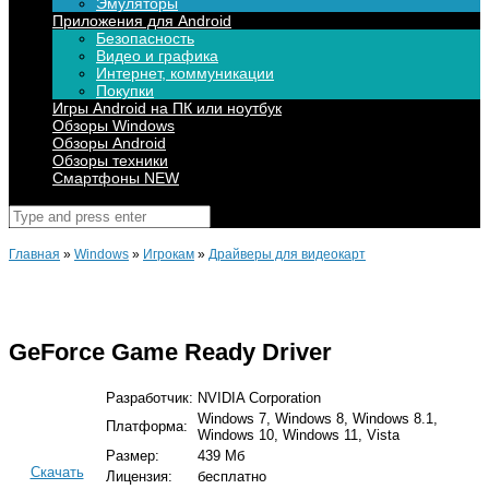
Эмуляторы
Приложения для Android
Безопасность
Видео и графика
Интернет, коммуникации
Покупки
Игры Android на ПК или ноутбук
Обзоры Windows
Обзоры Android
Обзоры техники
Смартфоны NEW
Поиск
для:
Главная
»
Windows
»
Игрокам
»
Драйверы для видеокарт
GeForce Game Ready Driver
Разработчик:
NVIDIA Corporation
Windows 7, Windows 8, Windows 8.1,
Платформа:
Windows 10, Windows 11, Vista
Размер:
439 Мб
Скачать
Лицензия:
бесплатно