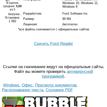
3
оценок,
Windows 10, Windows 11,
среднее:
5,00
Windows 8
из 5
Разработчик:
Foxit Software Inc.
Загрузка...
Установок:
Размер:
90 Мб
1 082
Лицензия:
бесплатно
*все файлы скачиваются с официальных сайтов
Скачать Foxit Reader
Ссылки на скачивание ведут на официальные сайты.
Файл вы можете проверить
антивирусной
программой
.
Windows
,
Офис
,
Просмотр документов
,
Распознавание текста
,
Создание PDF