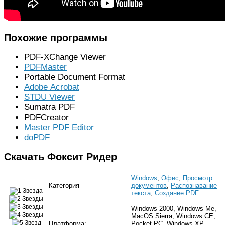
Похожие программы
PDF-XChange Viewer
PDFMaster
Portable Document Format
Adobe Acrobat
STDU Viewer
Sumatra PDF
PDFCreator
Master PDF Editor
doPDF
Скачать Фоксит Ридер
Windows
,
Офис
,
Просмотр
Категория
документов
,
Распознавание
текста
,
Создание PDF
Windows 2000, Windows Me,
MacOS Sierra, Windows CE,
Платформа:
Pocket PC, Windows XP,