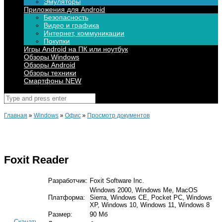
Эмуляторы
Приложения для Android
Безопасность
Видео и графика
Интернет, коммуникации
Покупки
Игры Android на ПК или ноутбук
Обзоры Windows
Обзоры Android
Обзоры техники
Смартфоны NEW
Поиск
для:
Главная
»
Windows
»
Офис
»
Просмотр документов
Foxit Reader
Разработчик:
Foxit Software Inc.
Windows 2000, Windows Me, MacOS
Платформа:
Sierra, Windows CE, Pocket PC, Windows
XP, Windows 10, Windows 11, Windows 8
Размер:
90 Мб
Скачать