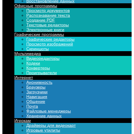
Восстановление данных
Офисные программы
Просмотр документов
Распознавание текста
Создание PDF
Текстовые редакторы
Электронные книги
Графические программы
Графические редакторы
Просмотр изображений
Скриншоты
Мультимедиа
Видеоредакторы
Кодеки
Конвертеры
Проигрыватели
Интернет
Анонимность
Браузеры
Загрузчики
Навигация
Общение
Почта
Файловые менеджеры
Хранение данных
Игрокам
Драйверы для видеокарт
Игровые утилиты