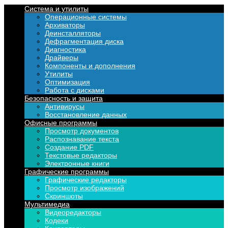
Система и утилиты
Операционные системы
Архиваторы
Деинсталляторы
Дефрагментация диска
Диагностика
Драйверы
Компоненты и дополнения
Утилиты
Оптимизация
Работа с дисками
Безопасность и защита
Антивирусы
Восстановление данных
Офисные программы
Просмотр документов
Распознавание текста
Создание PDF
Текстовые редакторы
Электронные книги
Графические программы
Графические редакторы
Просмотр изображений
Скриншоты
Мультимедиа
Видеоредакторы
Кодеки