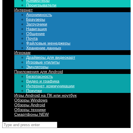
Конвертеры
Проигрыватели
Интернет
Анонимность
Браузеры
Загрузчики
Навигация
Общение
Почта
Файловые менеджеры
Хранение данных
Игрокам
Драйверы для видеокарт
Игровые утилиты
Эмуляторы
Приложения для Android
Безопасность
Видео и графика
Интернет, коммуникации
Покупки
Игры Android на ПК или ноутбук
Обзоры Windows
Обзоры Android
Обзоры техники
Смартфоны NEW
Поиск
для: